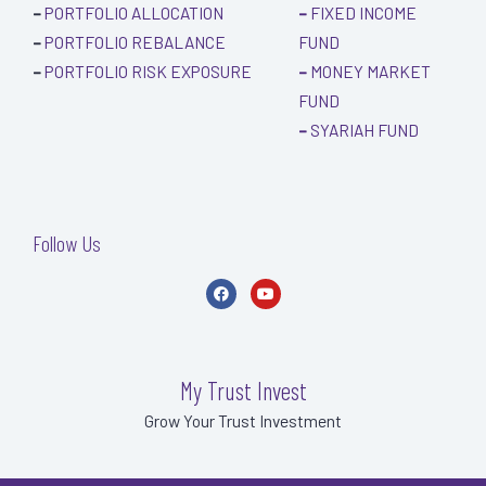
–
PORTFOLIO ALLOCATION
–
FIXED INCOME
–
PORTFOLIO REBALANCE
FUND
–
PORTFOLIO RISK EXPOSURE
–
MONEY MARKET
FUND
–
SYARIAH FUND
Follow Us
F
Y
a
o
c
u
e
t
b
u
o
b
o
e
My Trust Invest
k
-
Grow Your Trust Investment
f