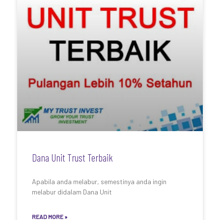
Dana Unit Trust Terbaik
Apabila anda melabur, semestinya anda ingin
melabur didalam Dana Unit
READ MORE »