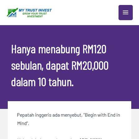
Skip
MAIN
to
content
MEN
Hanya menabung RM120
sebulan, dapat RM20,000
dalam 10 tahun.
Pepatah inggeris ada menyebut, “Begin with End in
Mind”.