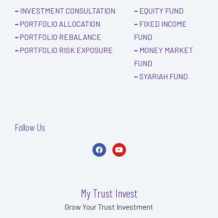
–
INVESTMENT CONSULTATION
–
EQUITY FUND
–
PORTFOLIO ALLOCATION
–
FIXED INCOME
–
PORTFOLIO REBALANCE
FUND
–
PORTFOLIO RISK EXPOSURE
–
MONEY MARKET
FUND
–
SYARIAH FUND
Follow Us
F
Y
a
o
c
u
e
t
b
u
o
b
o
e
My Trust Invest
k
-
Grow Your Trust Investment
f