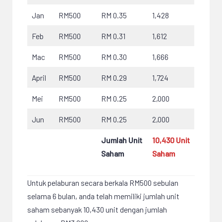
Jan
RM500
RM 0.35
1,428
Feb
RM500
RM 0.31
1,612
Mac
RM500
RM 0.30
1,666
April
RM500
RM 0.29
1,724
Mei
RM500
RM 0.25
2,000
Jun
RM500
RM 0.25
2,000
Jumlah Unit
10,430 Unit
Saham
Saham
Untuk pelaburan secara berkala RM500 sebulan
selama 6 bulan, anda telah memiliki jumlah unit
saham sebanyak 10,430 unit dengan jumlah