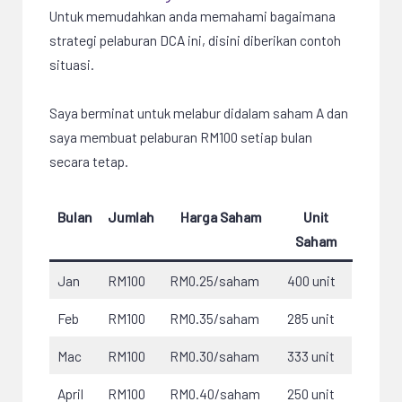
Untuk memudahkan anda memahami bagaimana
strategi pelaburan DCA ini, disini diberikan contoh
situasi.
Saya berminat untuk melabur didalam saham A dan
saya membuat pelaburan RM100 setiap bulan
secara tetap.
Bulan
Jumlah
Harga Saham
Unit
Saham
Jan
RM100
RM0.25/saham
400 unit
Feb
RM100
RM0.35/saham
285 unit
Mac
RM100
RM0.30/saham
333 unit
April
RM100
RM0.40/saham
250 unit