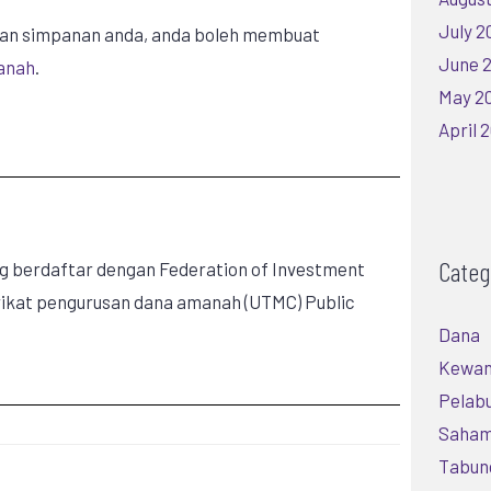
July 2
kan simpanan anda, anda boleh membuat
June 
anah
.
May 2
April 
Categ
g berdaftar dengan Federation of Investment
rikat pengurusan dana amanah (UTMC) Public
Dana
Kewa
Pelab
Saha
Tabun