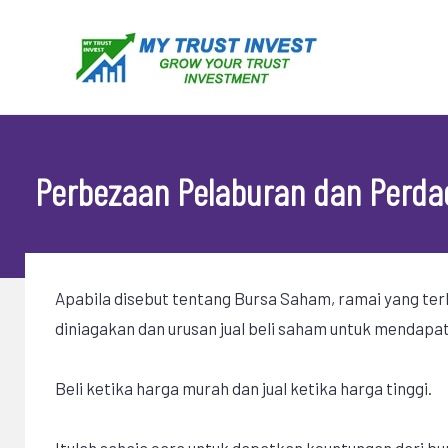
Skip
to
content
Perbezaan Pelaburan dan Perd
Apabila disebut tentang Bursa Saham, ramai yang t
diniagakan dan urusan jual beli saham untuk mendapa
Beli ketika harga murah dan jual ketika harga tinggi.
Itulah sahaja cara untuk dapatkan keuntungan dari b