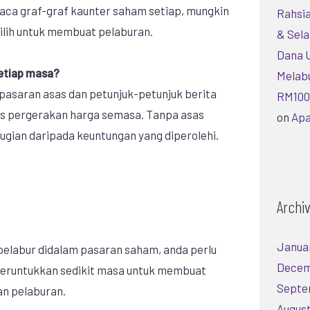
ca graf-graf kaunter saham setiap, mungkin
Rahsia
pilih untuk membuat pelaburan.
& Sela
Dana 
etiap masa?
Melab
pasaran asas dan petunjuk-petunjuk berita
RM100 
sas pergerakan harga semasa. Tanpa asas
on
Apa
rugian daripada keuntungan yang diperolehi.
Archi
Janua
pelabur didalam pasaran saham, anda perlu
Decem
runtukkan sedikit masa untuk membuat
Septe
an pelaburan.
August