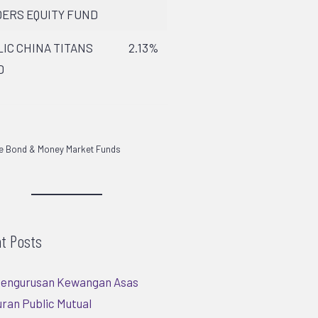
ERS EQUITY FUND
IC CHINA TITANS
2.13%
D
de Bond & Money Market Funds
t Posts
 Pengurusan Kewangan Asas
ran Public Mutual