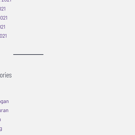
021
2021
021
2021
ories
ngan
uran
m
g