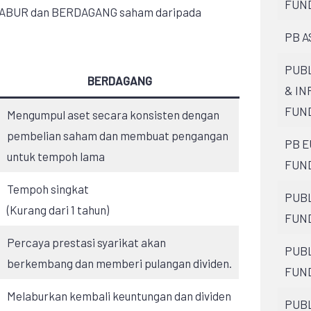
FUN
MELABUR dan BERDAGANG saham daripada
PB A
PUBL
BERDAGANG
& I
FUN
Mengumpul aset secara konsisten dengan
pembelian saham dan membuat pengangan
PB E
untuk tempoh lama
FUN
Tempoh singkat
PUBL
(Kurang dari 1 tahun)
FUN
Percaya prestasi syarikat akan
PUBL
berkembang dan memberi pulangan dividen.
FUN
Melaburkan kembali keuntungan dan dividen
PUBL