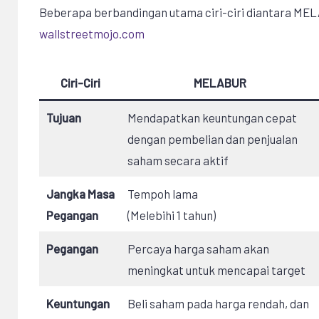
Beberapa berbandingan utama ciri-ciri diantara 
wallstreetmojo.com
Ciri-Ciri
MELABUR
Tujuan
Mendapatkan keuntungan cepat
dengan pembelian dan penjualan
saham secara aktif
Jangka Masa
Tempoh lama
Pegangan
(Melebihi 1 tahun)
Pegangan
Percaya harga saham akan
meningkat untuk mencapai target
Keuntungan
Beli saham pada harga rendah, dan