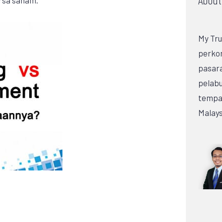
My Tru
perko
pasar
pelabu
tempat
Malays