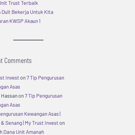
nit Trust Terbaik
 Duit Bekerja Untuk Kita
uran KWSP Akaun 1
nt Comments
st Invest
on
7 Tip Pengurusan
gan Asas
h Hassan
on
7 Tip Pengurusan
gan Asas
Pengurusan Kewangan Asas |
& Senang | My Trust Invest
on
h Dana Unit Amanah