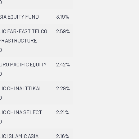
D
SIA EQUITY FUND
3.19%
IC FAR-EAST TELCO
2.59%
NFRASTRUCTURE
D
URO PACIFIC EQUITY
2.42%
D
IC CHINA ITTIKAL
2.29%
D
IC CHINA SELECT
2.21%
D
IC ISLAMIC ASIA
2.16%