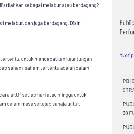
 diistilahkan sebagai melabur atau berdagang?
Publi
 melabur, dan juga berdagang. Disini
Perfo
% of p
 tertentu, untuk mendapatkan keuntungan
dap saham-saham tertentu adalah dalam
PB I
STRA
cara aktif setiap hari atau minggu untuk
am dalam masa sekejap sahaja untuk
PUBL
30 F
PUBL