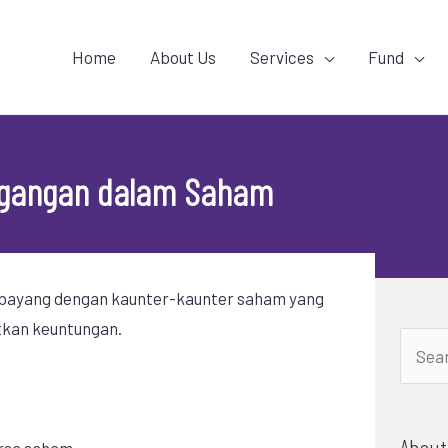
Home
About Us
Services
Fund
agangan dalam Saham
erbayang dengan kaunter-kaunter saham yang
tkan keuntungan.
Searc
for:
About
ursa saham.