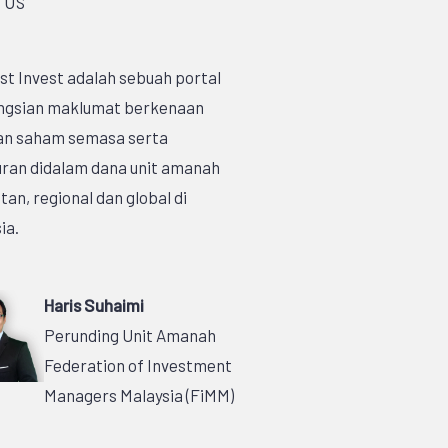
st Invest adalah sebuah portal
ngsian maklumat berkenaan
an saham semasa serta
ran didalam dana unit amanah
an, regional dan global di
ia.
Haris Suhaimi
Perunding Unit Amanah
Federation of Investment
Managers Malaysia (FiMM)