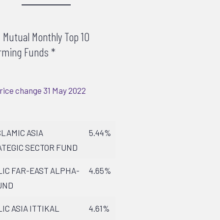
c Mutual Monthly Top 10
rming Funds *
rice change 31 May 2022
SLAMIC ASIA
5.44%
TEGIC SECTOR FUND
IC FAR-EAST ALPHA-
4.65%
UND
IC ASIA ITTIKAL
4.61%