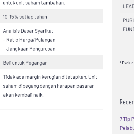
untuk unit saham tambahan.
LEAD
10-15% setiap tahun
PUBL
FUN
Analisis Dasar Syarikat
– Ratio Harga/Pulangan
– Jangkaan Pengurusan
Beli untuk Pegangan
* Exclu
Tidak ada margin kerugian ditetapkan. Unit
saham dipegang dengan harapan pasaran
akan kembali naik.
Recen
7 Tip
Pelabu