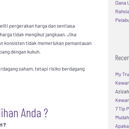
Dana U
Rahsia
Pelab
iti pergerakan harga dan sentiasa
harga tidak mengikut jangkaan. Jika
dan konsisten tidak memerlukan pemantauan
bang dengan kukuh.
Rece
erdagang saham, tetapi risiko berdagang
My Tru
Kewan
Aziza
Kewan
lihan Anda ?
7 Tip 
Mudah 
i ?
Apaka