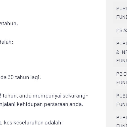
PUBL
FUN
setahun,
PB A
dalah:
PUBL
& I
FUN
PB E
da 30 tahun lagi.
FUN
73 tahun, anda mempunyai sekurang-
PUBL
njalani kehidupan persaraan anda.
FUN
PUBL
, kos keseluruhan adalah:
FUN