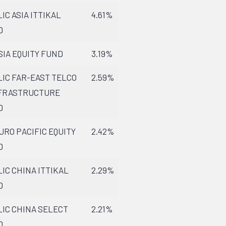
IC ASIA ITTIKAL
4.61%
D
SIA EQUITY FUND
3.19%
IC FAR-EAST TELCO
2.59%
NFRASTRUCTURE
D
URO PACIFIC EQUITY
2.42%
D
IC CHINA ITTIKAL
2.29%
D
IC CHINA SELECT
2.21%
D