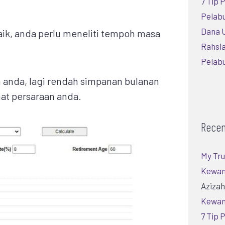
7 Tip
Pelabu
Dana U
ik, anda perlu meneliti tempoh masa
Rahsia
Pelab
 anda, lagi rendah simpanan bulanan
at persaraan anda.
Rece
My Tru
Kewan
Aziza
Kewan
7 Tip 