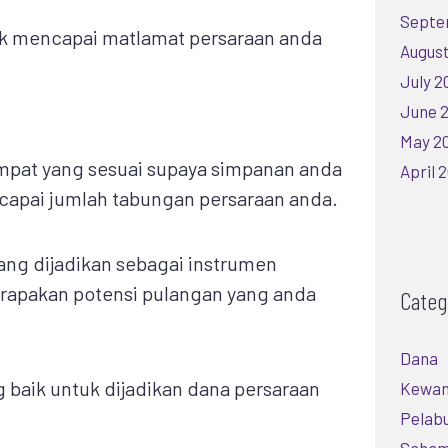
Septe
tuk mencapai matlamat persaraan anda
August
July 2
June 
May 2
empat yang sesuai supaya simpanan anda
April 
apai jumlah tabungan persaraan anda.
ang dijadikan sebagai instrumen
erapakan potensi pulangan yang anda
Categ
Dana
g baik untuk dijadikan dana persaraan
Kewa
Pelab