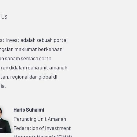
 Us
st Invest adalah sebuah portal
ngsian maklumat berkenaan
an saham semasa serta
ran didalam dana unit amanah
an, regional dan global di
ia.
Haris Suhaimi
Perunding Unit Amanah
Federation of Investment
Managers Malaysia (FiMM)