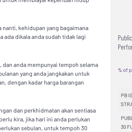
ra nanti, kehidupan yang bagaimana
 ada dikala anda sudah tidak lagi
Publi
Perfo
n, dan anda mempunyai tempoh selama
% of p
 bulanan yang anda jangkakan untuk
an, dengan kadar harga barangan
PB I
STRA
angan dan perkhidmatan akan sentiasa
PUBL
erlu kira, jika hari ini anda perlukan
30 F
perlukan sebulan, untuk tempoh 30