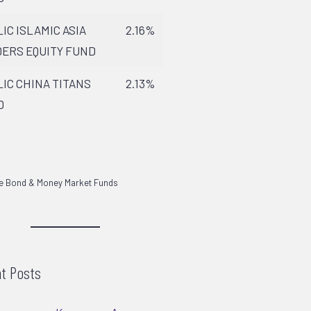
IC ISLAMIC ASIA
2.16%
ERS EQUITY FUND
IC CHINA TITANS
2.13%
D
de Bond & Money Market Funds
t Posts