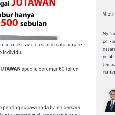
About
My Tru
perko
masa sekarang bukanlah satu angan-
pasar
 individu.
pelabu
tempat
JUTAWAN
apabila berumur 60 tahun
Malays
 penting supaya anda boleh bersara
untuk membiayai keperluan hidup