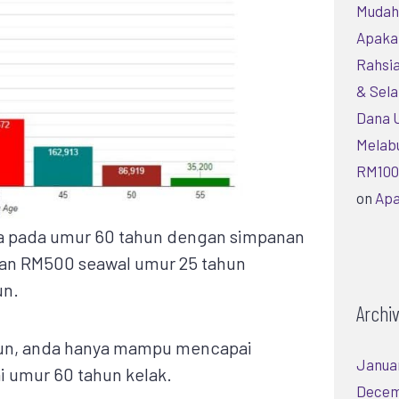
Mudah 
Apaka
Rahsia
& Sela
Dana 
Melab
RM100 
on
Apa
ara pada umur 60 tahun dengan simpanan
an RM500 seawal umur 25 tahun
un.
Archi
hun, anda hanya mampu mencapai
Janua
 umur 60 tahun kelak.
Decem