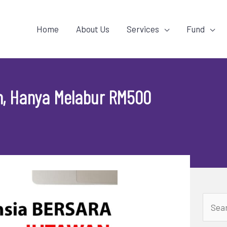
Home
About Us
Services
Fund
n, Hanya Melabur RM500
Searc
for: