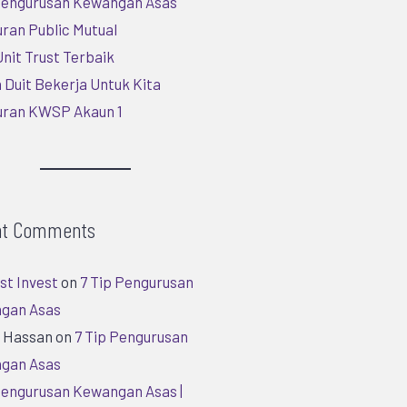
 Pengurusan Kewangan Asas
ran Public Mutual
nit Trust Terbaik
 Duit Bekerja Untuk Kita
uran KWSP Akaun 1
nt Comments
st Invest
on
7 Tip Pengurusan
gan Asas
h Hassan
on
7 Tip Pengurusan
gan Asas
Pengurusan Kewangan Asas |