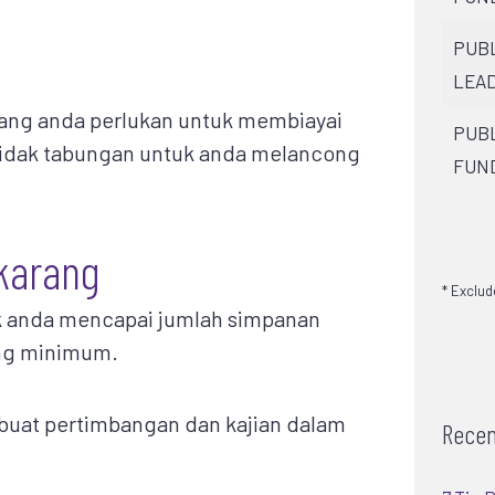
PUBL
LEAD
yang anda perlukan untuk membiayai
PUBL
 tidak tabungan untuk anda melancong
FUN
karang
* Exclu
k anda mencapai jumlah simpanan
ang minimum.
buat pertimbangan dan kajian dalam
Recen