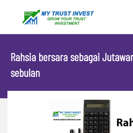
Skip
to
content
Rahsia bersara sebagai Jutawa
sebulan